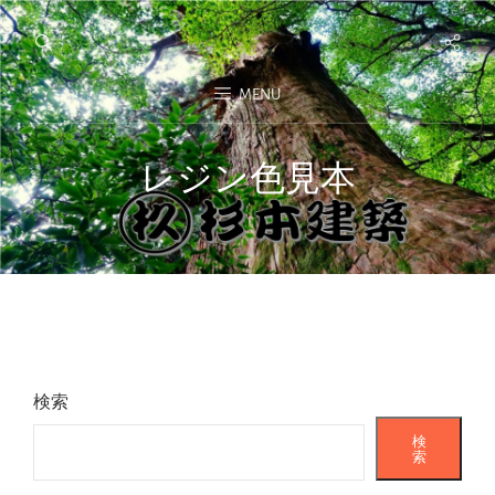
Soci
杉本建築
Just Another WordPress Site
Men
MENU
レジン色見本
検索
検
索